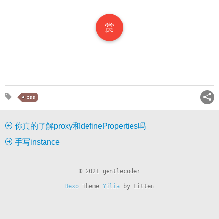
赏
css
你真的了解proxy和defineProperties吗
手写instance
© 2021 gentlecoder
Hexo
Theme
Yilia
by Litten