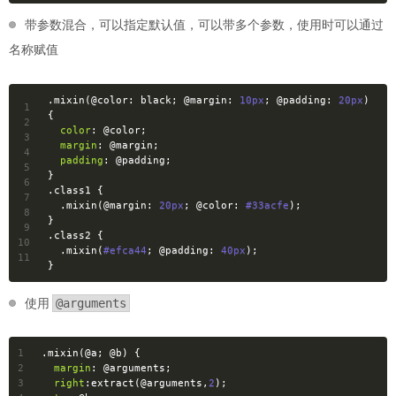
带参数混合，可以指定默认值，可以带多个参数，使用时可以通过
名称赋值
.mixin
(
@color
: black; 
@margin
: 
10px
; 
@padding
: 
20px
) 
1
{
2
color
: 
@color
;
3
margin
: 
@margin
;
4
padding
: 
@padding
;
5
}
6
.class1
 {
7
.mixin
(
@margin
: 
20px
; 
@color
: 
#33acfe
);
8
}
9
.class2
 {
10
.mixin
(
#efca44
; 
@padding
: 
40px
);
11
}
使用
@arguments
1
.mixin
(
@a
; 
@b
) {
2
margin
: 
@arguments
; 
3
right
:extract(
@arguments
,
2
); 