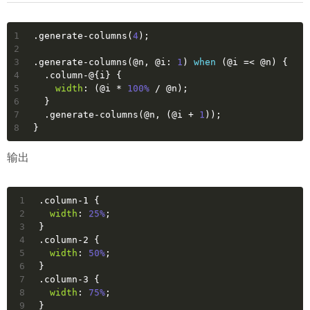
1
.generate-columns
(
4
);
2
3
.generate-columns
(
@n
, 
@i
: 
1
) 
when
 (
@i
 =< 
@n
) {
4
.column-
@{i}
 {
5
width
: (
@i
 * 
100%
 / 
@n
);
6
  }
7
.generate-columns
(
@n
, (
@i
 + 
1
));
8
}
输出
1
.column-1
 {
2
width
: 
25%
;
3
}
4
.column-2
 {
5
width
: 
50%
;
6
}
7
.column-3
 {
8
width
: 
75%
;
9
}