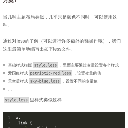
方案1
当几种主题布局类似，几乎只是颜色不同时，可以使用这
种。
通过对less的了解（可以进行许多额外的骚操作哦），我们
这里最简单地编写出如下less文件。
基础样式模版
style.less
，里面主要通过变量设置各个样式
爱国红样式
patriotic-red.less
，设置变量的值
天空蓝样式
sky-blue.less
，设置不同的变量值
…
里样式类似这样
style.less
1
a
,
2
.link
 {