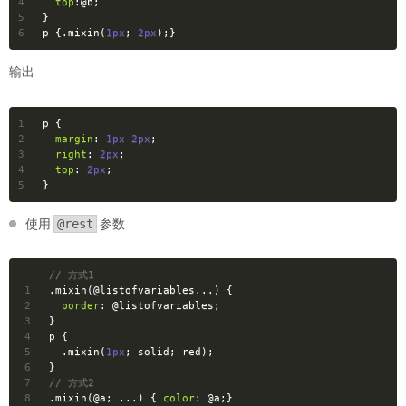
4
top
:
@b
;
5
}
6
p
 {
.mixin
(
1px
; 
2px
);}
输出
1
p
 {
2
margin
: 
1px
2px
;
3
right
: 
2px
;
4
top
: 
2px
;
5
}
使用
@rest
参数
// 方式1
1
.mixin
(
@listofvariables
...) {
2
border
: 
@listofvariables
;
3
}
4
p
 {
5
.mixin
(
1px
; solid; red);
6
}
7
// 方式2
8
.mixin
(
@a
; ...) { 
color
: 
@a
;}