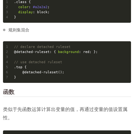
1
.class
 {
2
color
: 
#a2a2a2
;
3
display
: block;
4
}
规则集混合
1
// declare detached ruleset
2
@detached-ruleset:
 { 
background
: red; };
3
4
// use detached ruleset
5
.top
 {
6
@detached-ruleset
(); 
7
}
函数
类似于先函数运算计算出变量的值，再通过变量的值设置属
性。