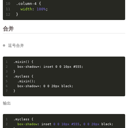
10
.column-4
 {
11
width
: 
100%
;
12
}
合并
逗号合并
1
.mixin
() {
2
box-shadow
+: 
inset
0
0
10px
#555
;
3
}
4
.myclass
 {
5
.mixin
();
6
box-shadow
+: 
0
0
20px
black
;
7
}
输出
1
.myclass
 {
2
box-shadow
: inset 
0
0
10px
#555
, 
0
0
20px
 black;