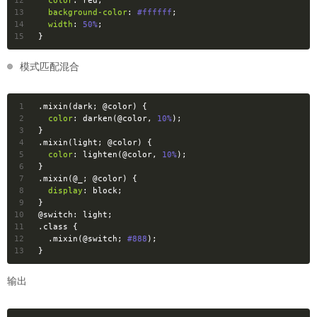
13
background-color
: 
#ffffff
;
14
width
: 
50%
;
15
}
模式匹配混合
1
.mixin
(dark; 
@color
) {
2
color
: darken(
@color
, 
10%
);
3
}
4
.mixin
(light; 
@color
) {
5
color
: lighten(
@color
, 
10%
);
6
}
7
.mixin
(
@_
; 
@color
) {
8
display
: block;
9
}
10
@switch:
 light;
11
.class
 {
12
.mixin
(
@switch
; 
#888
);
13
}
输出