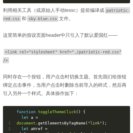
利用相关工具（或原始人手动lessc）提前编译成
patriotic-
和
文件。
red.css
sky-blue.css
这里简单的假设页面header中只引入了默认爱国红——
<link rel="stylesheet" href="./patriotic-red.css"
/>
同时存在一个按钮，用户点击时切换主题。首先我们给按钮
绑定点击事件，当用户点击时删除当前导入的样式，然后再
引入另外一个样式。具体操作如下：
function
toggleThemeClick
(
) 
{
let
 a = 
1
document
.getElementsByTagName(
"link"
);
2
let
 aHref = 