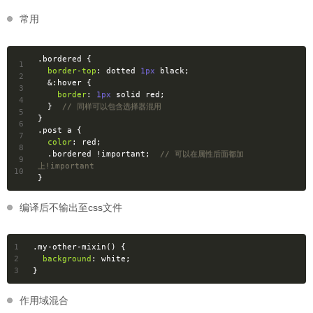
常用
.bordered
 {
1
border-top
: dotted 
1px
 black;
2
&
:hover
 {
3
border
: 
1px
 solid red;
4
  }  
// 同样可以包含选择器混用
5
}
6
.post
a
 {
7
color
: red;
8
.bordered
 !important;  
// 可以在属性后面都加
9
上!important
10
}
编译后不输出至css文件
1
.my-other-mixin
() {
2
background
: white;
3
}
作用域混合