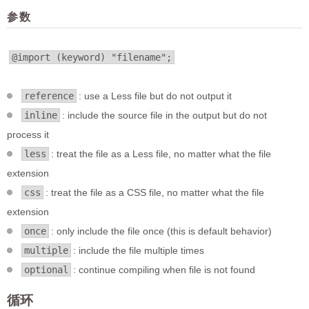
参数
@import (keyword) "filename";
reference
: use a Less file but do not output it
inline
: include the source file in the output but do not
process it
less
: treat the file as a Less file, no matter what the file
extension
css
: treat the file as a CSS file, no matter what the file
extension
once
: only include the file once (this is default behavior)
multiple
: include the file multiple times
optional
: continue compiling when file is not found
循环