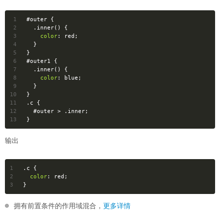
1
#outer
 {
2
.inner
() {
3
color
: red;
4
  }
5
}
6
#outer1
 {
7
.inner
() {
8
color
: blue;
9
  }
10
}
11
.c
 {
12
#outer
 > 
.inner
;
13
}
输出
1
.c
 {
2
color
: red;
3
}
拥有前置条件的作用域混合，
更多详情