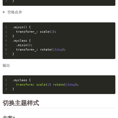
3
}
空格合并
1
.mixin
() {
2
transform
+
_
: 
scale
(
2
);
3
}
4
.myclass
 {
5
.mixin
();
6
transform
+
_
: 
rotate
(
15deg
);
7
}
输出
1
.myclass
 {
2
transform
: 
scale
(
2
) 
rotate
(
15deg
);
3
}
切换主题样式