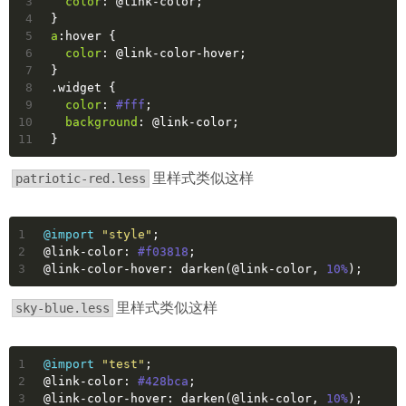
3
color
: 
@link-color
;
4
}
5
a
:hover {
6
color
: 
@link-color-hover
;
7
}
8
.widget
 {
9
color
: 
#fff
;
10
background
: 
@link-color
;
11
}
里样式类似这样
patriotic-red.less
1
@import
"style"
;
2
@link-color:
#f03818
; 
3
@link-color-hover:
 darken(
@link-color
, 
10%
);
里样式类似这样
sky-blue.less
1
@import
"test"
;
2
@link-color:
#428bca
;
3
@link-color-hover:
 darken(
@link-color
, 
10%
);