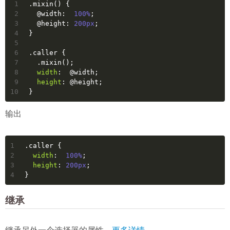
1
.mixin
() {
2
@width:
100%
;
3
@height:
200px
;
4
}
5
6
.caller
 {
7
.mixin
();
8
width
:  
@width
;
9
height
: 
@height
;
10
}
输出
1
.caller
 {
2
width
:  
100%
;
3
height
: 
200px
;
4
}
继承