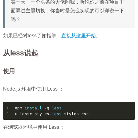
某一天，一个头条的大佬问我，听说你之前在项目里
面弄过主题切换，你当时是怎么实现的可以详说一下
吗？
如果已经对less了如指掌，
直接从这里开始
。
从less说起
使用
Node.js 环境中使用 Less ：
1
npm 
install
 -g 
less
2
> lessc styles.
less
 styles.css
在浏览器环境中使用 Less ：