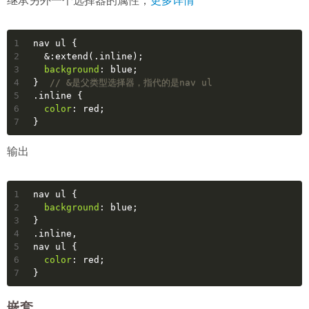
继承另外一个选择器的属性，
更多详情
1
nav
ul
 {
2
&
:extend(.inline)
;
3
background
: blue;
4
}  
// &是父类型选择器，指代的是nav ul
5
.inline
 {
6
color
: red;
7
}
输出
1
nav
ul
 {
2
background
: blue;
3
}
4
.inline
,
5
nav
ul
 {
6
color
: red;
7
}
嵌套