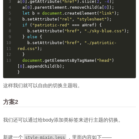
3
a[
0
].getAttribute(
"href"
).slice(
2
, 
-4
);
4
  a[
0
].parentElement.removeChild(a[
0
]);
5
let
 b = 
document
.createElement(
"link"
);
6
  b.setAttribute(
"rel"
, 
"stylesheet"
);
7
if
 (
"patriotic-red"
 === aHref) {
8
    b.setAttribute(
"href"
, 
"./sky-blue.css"
);
9
  } 
else
 {
10
    b.setAttribute(
"href"
, 
"./patriotic-
11
red.css"
);
12
  }
13
document
.getElementsByTagName(
"head"
)
[
0
].appendChild(b);
}
这样我们就可以自由的切换主题啦。
方案2
我们还可以通过给body添加类标签来进行主题的切换。
新建一个
，里面内容如下——
style-mixin.less