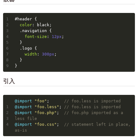
1
#header
 {
2
color
: black;
3
.navigation
 {
4
font-size
: 
12px
;
5
  }
6
.logo
 {
7
width
: 
300px
;
8
  }
9
}
引入
@import
"foo"
;      
// foo.less is imported
1
@import
"foo.less"
; 
// foo.less is imported
2
@import
"foo.php"
;  
// foo.php imported as a 
3
less file
4
@import
"foo.css"
;  
// statement left in place, 
as-is