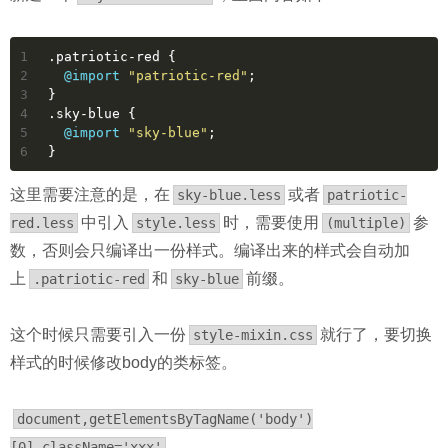
1
.patriotic-red
 {
2
@import
"patriotic-red"
;
3
}
4
.sky-blue
 {
5
@import
"sky-blue"
;
6
}
这里需要注意的是，在
或者
sky-blue.less
patriotic-
中引入
时，需要使用
参
red.less
style.less
(multiple)
数，否则会只编译出一份样式。编译出来的样式会自动加
上
和
前缀。
.patriotic-red
sky-blue
这个时候只需要引入一份
就行了，要切换
style-mixin.css
样式的时候修改body的类标签。
document,getElementsByTagName('body')
[0].className='xxx'