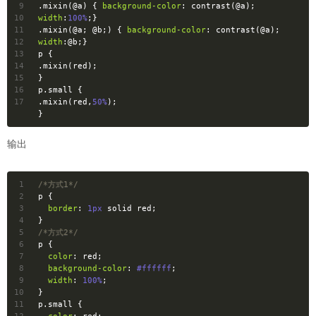
9
.mixin
(
@a
) { 
background-color
: contrast(
@a
); 
10
width
:
100%
;}
11
.mixin
(
@a
; 
@b
;) { 
background-color
: contrast(
@a
); 
12
width
:
@b
;}
13
p
 {
14
.mixin
(red);
15
}
16
p
.small
 {
17
.mixin
(red,
50%
);
}
输出
1
/*方式1*/
2
p
 {
3
border
: 
1px
 solid red;
4
}
5
/*方式2*/
6
p
 {
7
color
: red;
8
background-color
: 
#ffffff
;
9
width
: 
100%
;
10
}
11
p
.small
 {
12
color
: red;