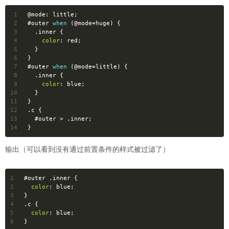
1
@mode:
 little;
2
#outer
when
 (
@mode
=huge) {
3
.inner
 {
4
color
: red;
5
  }
6
}
7
#outer
when
 (
@mode
=little) {
8
.inner
 {
9
color
: blue;
10
  }
11
}
12
.c
 {
13
#outer
 > 
.inner
;
14
}
输出（可以看到没有通过前置条件的样式被过滤了）
1
#outer
.inner
 {
2
color
: blue;
3
}
4
.c
 {
5
color
: blue;
6
}