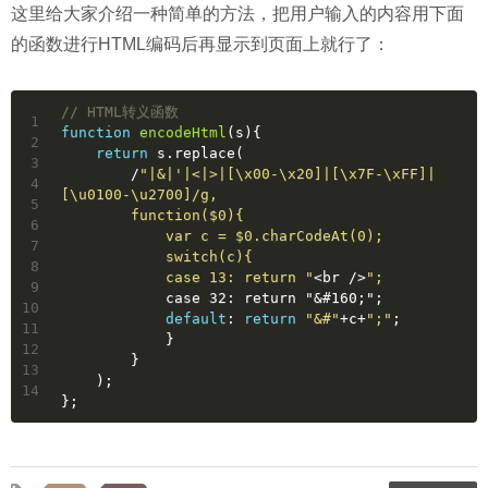
这里给大家介绍一种简单的方法，把用户输入的内容用下面
的函数进行HTML编码后再显示到页面上就行了：
// HTML转义函数
1
function
encodeHtml
(
s
)
{
2
return
 s.replace(
3
        /
"|&|'|<|>|[\x00-\x20]|[\x7F-\xFF]|
4
[\u0100-\u2700]/g,
5
        function($0){
6
            var c = $0.charCodeAt(0);
7
            switch(c){
8
            case 13: return "
<br />
";
9
            case 32: return "&#160;";
10
default
: 
return
"&#"
+c+
";"
;
11
            }
12
        }
13
    );
14
};